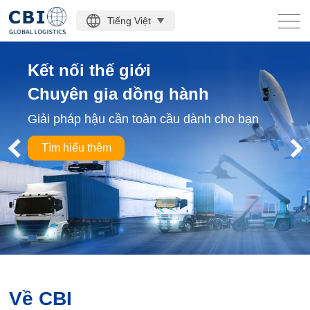
Tiếng Việt
TRANG CHỦ
Kết nối thế giới
Chuyên gia dồng hành
DOANH NGHIỆP CHÍNH
Giải pháp hậu cần toàn cầu dành cho bạn
VỀ CHÚNG TÔI
Tìm hiểu thêm
ĐỘNG LỰC MỚI NHẤT
LIÊN HỆ VỚI CHÚNG TÔI
Về CBI